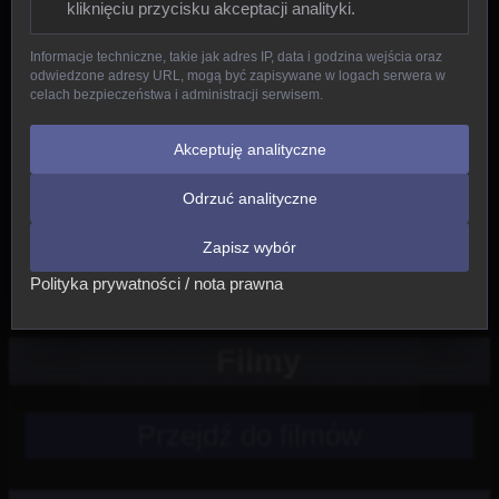
kliknięciu przycisku akceptacji analityki.
Gady
Informacje techniczne, takie jak adres IP, data i godzina wejścia oraz
odwiedzone adresy URL, mogą być zapisywane w logach serwera w
Ptaki
celach bezpieczeństwa i administracji serwisem.
Ssaki
Akceptuję analityczne
Odrzuć analityczne
Nowe
Zapisz wybór
Inne
Polityka prywatności / nota prawna
Filmy
Przejdź do filmów