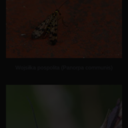
Wojsiłka pospolita (Panorpa communis)