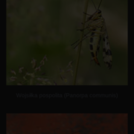
Wojsiłka pospolita (Panorpa communis)