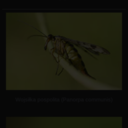
Wojsiłka pospolita (Panorpa communis)