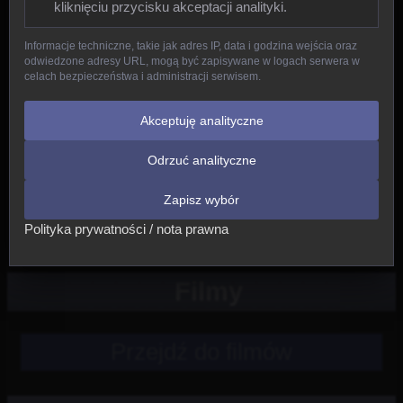
kliknięciu przycisku akceptacji analityki.
Gady
Informacje techniczne, takie jak adres IP, data i godzina wejścia oraz
odwiedzone adresy URL, mogą być zapisywane w logach serwera w
Ptaki
celach bezpieczeństwa i administracji serwisem.
Ssaki
Akceptuję analityczne
Odrzuć analityczne
Nowe
Zapisz wybór
Inne
Polityka prywatności / nota prawna
Filmy
Przejdź do filmów