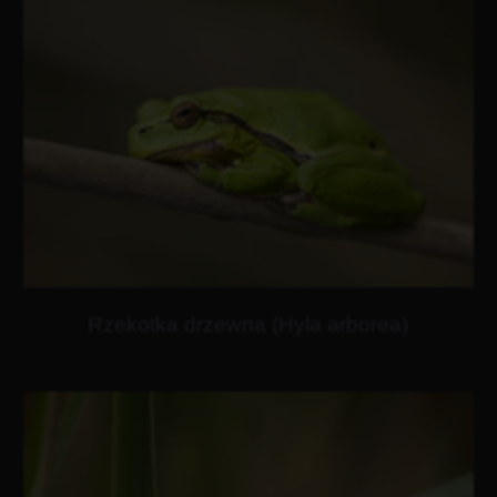
Rzekotka drzewna (Hyla arborea)