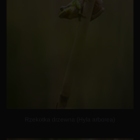
Rzekotka drzewna (Hyla arborea)