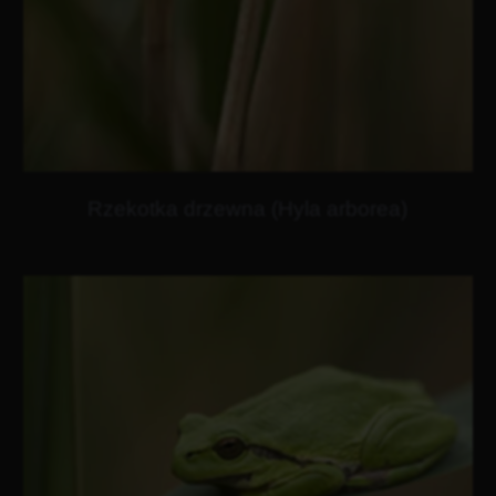
Rzekotka drzewna (Hyla arborea)