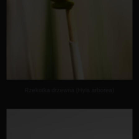
Rzekotka drzewna (Hyla arborea)