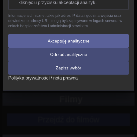
kliknięciu przycisku akceptacji analityki.
Gady
Informacje techniczne, takie jak adres IP, data i godzina wejścia oraz
odwiedzone adresy URL, mogą być zapisywane w logach serwera w
Ptaki
celach bezpieczeństwa i administracji serwisem.
Ssaki
Akceptuję analityczne
Odrzuć analityczne
Nowe
Zapisz wybór
Inne
Polityka prywatności / nota prawna
Filmy
Przejdź do filmów