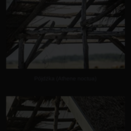
Pójdźka (Athene noctua)