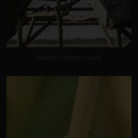
Pójdźka (Athene noctua)