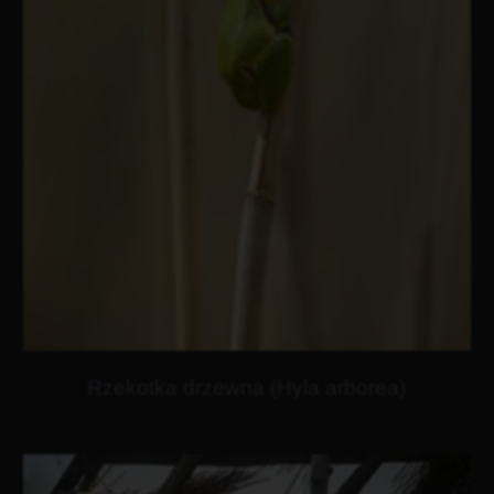
Rzekotka drzewna (Hyla arborea)