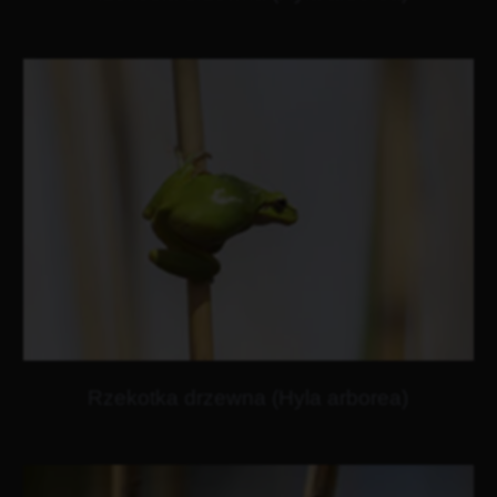
Rzekotka drzewna (Hyla arborea)