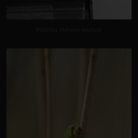
Pójdźka (Athene noctua)