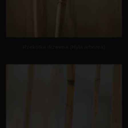
Rzekotka drzewna (Hyla arborea)