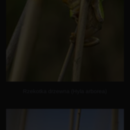
Rzekotka drzewna (Hyla arborea)