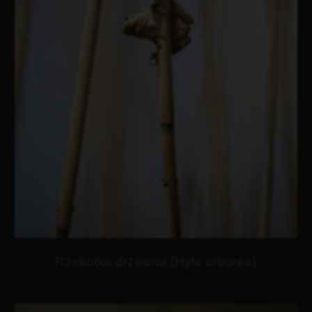
Rzekotka drzewna (Hyla arborea)