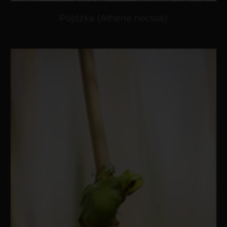
Pójdźka (Athene noctua)