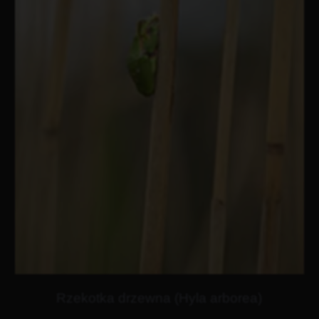
Rzekotka drzewna (Hyla arborea)