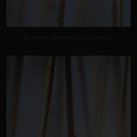
Rzekotka drzewna (Hyla arborea)