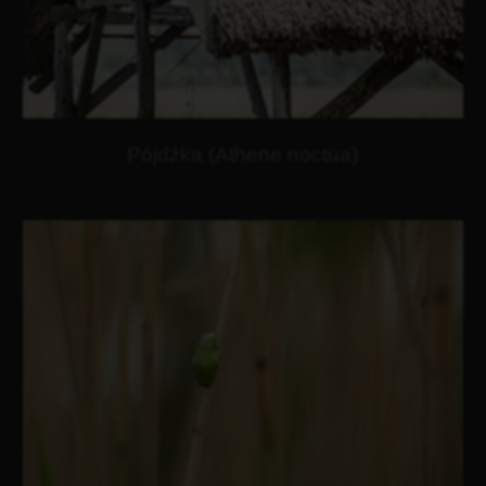
Pójdźka (Athene noctua)