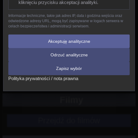
kliknięciu przycisku akceptacji analityki.
Gady
Informacje techniczne, takie jak adres IP, data i godzina wejścia oraz
odwiedzone adresy URL, mogą być zapisywane w logach serwera w
Ptaki
celach bezpieczeństwa i administracji serwisem.
Ssaki
Akceptuję analityczne
Odrzuć analityczne
Nowe
Zapisz wybór
Inne
Polityka prywatności / nota prawna
Filmy
Przejdź do filmów