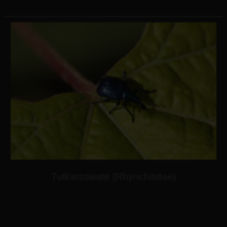
Tutkarzowate (Rhynchitidae)