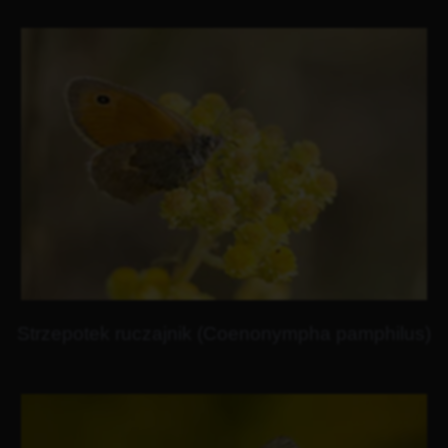
Strzepotek ruczajnik (Coenonympha pamphilus)