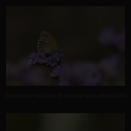
Strzepotek ruczajnik (Coenonympha pamphilus)