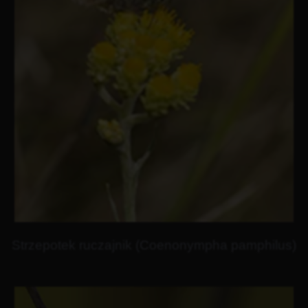
Strzepotek ruczajnik (Coenonympha pamphilus)