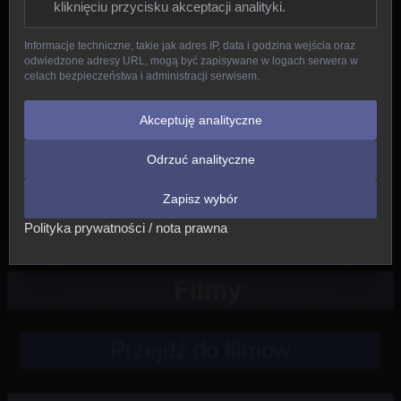
kliknięciu przycisku akceptacji analityki.
Gady
Informacje techniczne, takie jak adres IP, data i godzina wejścia oraz
odwiedzone adresy URL, mogą być zapisywane w logach serwera w
Ptaki
celach bezpieczeństwa i administracji serwisem.
Ssaki
Akceptuję analityczne
Odrzuć analityczne
Nowe
Zapisz wybór
Inne
Polityka prywatności / nota prawna
Filmy
Przejdź do filmów