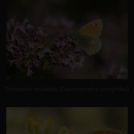
Strzepotek ruczajnik (Coenonympha pamphilus)