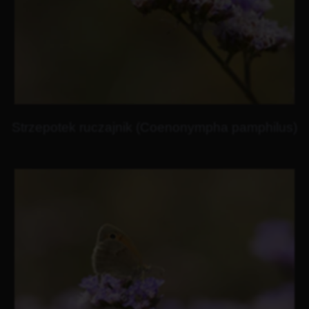
Strzepotek ruczajnik (Coenonympha pamphilus)