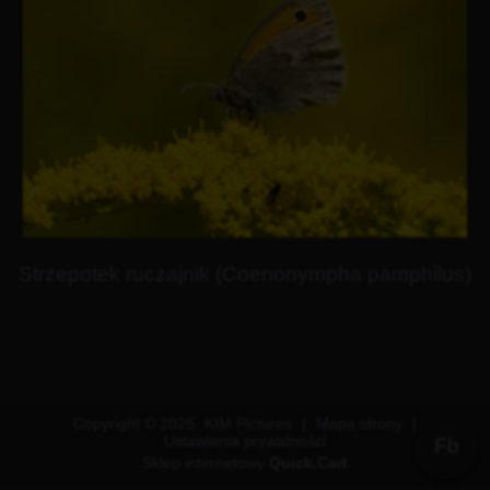
Strzepotek ruczajnik (Coenonympha pamphilus)
Copyright © 2026
KIM Pictures
|
Mapa strony
|
Ustawienia prywatności
Fb
Sklep internetowy
Quick.Cart