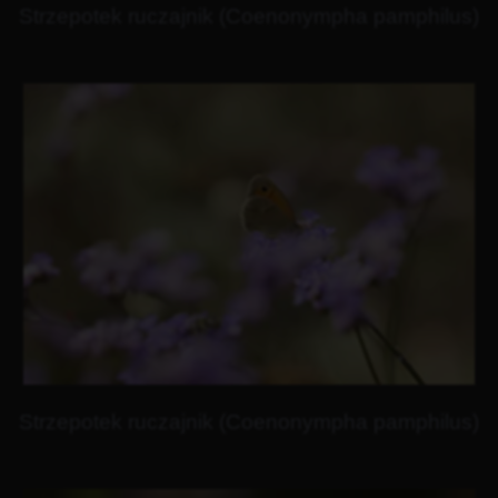
Strzepotek ruczajnik (Coenonympha pamphilus)
Strzepotek ruczajnik (Coenonympha pamphilus)