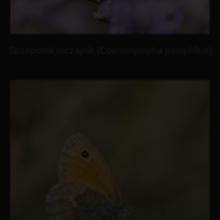
Strzepotek ruczajnik (Coenonympha pamphilus)