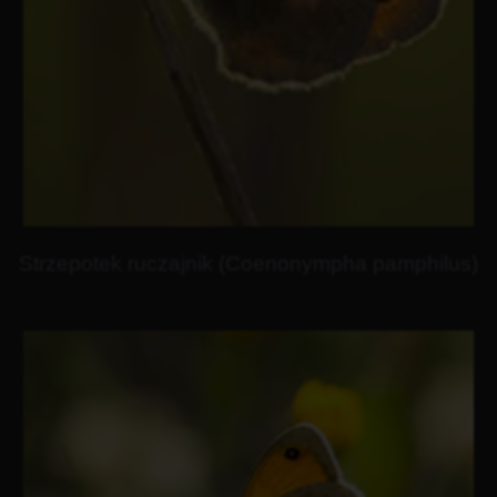
Strzepotek ruczajnik (Coenonympha pamphilus)