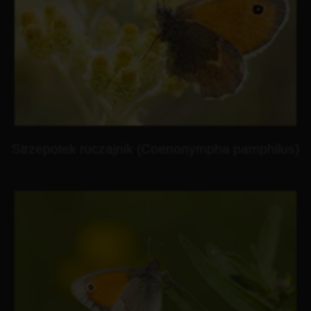
Strzepotek ruczajnik (Coenonympha pamphilus)