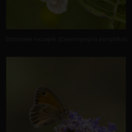
Strzepotek ruczajnik (Coenonympha pamphilus)