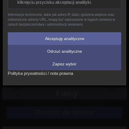
kliknięciu przycisku akceptacji analityki.
Gady
Informacje techniczne, takie jak adres IP, data i godzina wejścia oraz
odwiedzone adresy URL, mogą być zapisywane w logach serwera w
Ptaki
celach bezpieczeństwa i administracji serwisem.
Ssaki
Akceptuję analityczne
Odrzuć analityczne
Nowe
Zapisz wybór
Inne
Polityka prywatności / nota prawna
Filmy
Przejdź do filmów