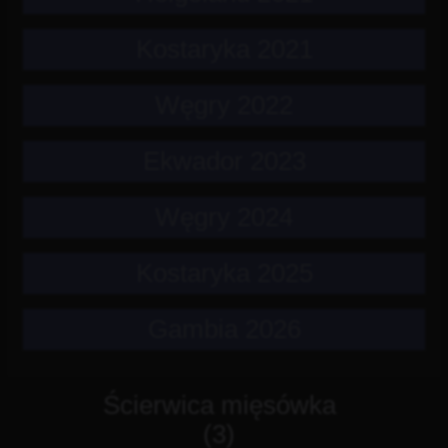
Kostaryka 2021
Węgry 2022
Ekwador 2023
Węgry 2024
Kostaryka 2025
Gambia 2026
Ścierwica mięsówka
(3)