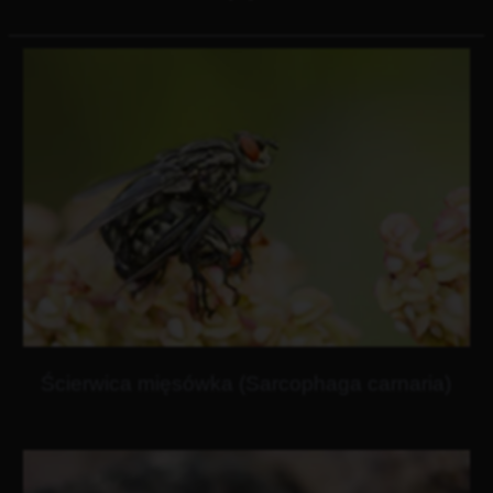
Ścierwica mięsówka (Sarcophaga carnaria)