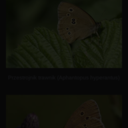
Przestrojnik trawnik (Aphantopus hyperantus)