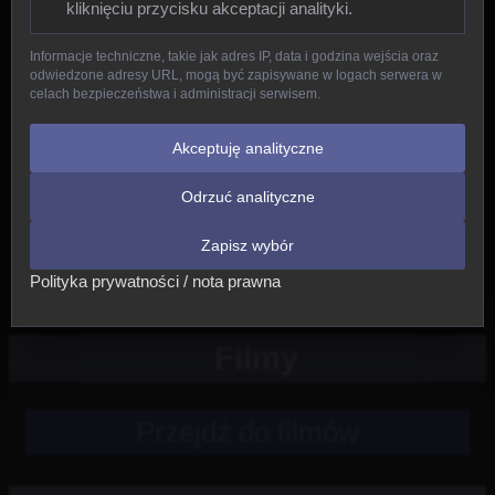
kliknięciu przycisku akceptacji analityki.
Gady
Informacje techniczne, takie jak adres IP, data i godzina wejścia oraz
odwiedzone adresy URL, mogą być zapisywane w logach serwera w
Ptaki
celach bezpieczeństwa i administracji serwisem.
Ssaki
Akceptuję analityczne
Odrzuć analityczne
Nowe
Zapisz wybór
Inne
Polityka prywatności / nota prawna
Filmy
Przejdź do filmów