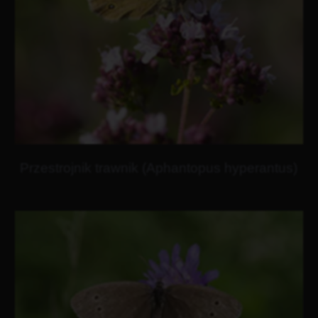
Przestrojnik trawnik (Aphantopus hyperantus)