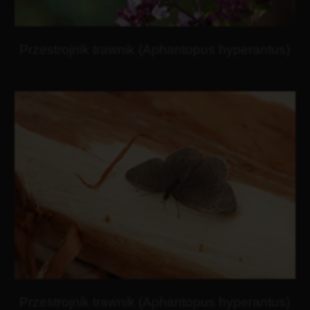
Przestrojnik trawnik (Aphantopus hyperantus)
Przestrojnik trawnik (Aphantopus hyperantus)