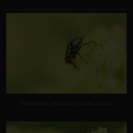
Padlinówka cesarska (Lucilia caesar)