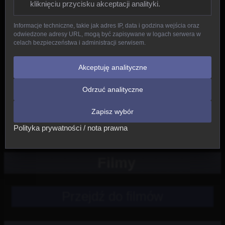
kliknięciu przycisku akceptacji analityki.
Gady
Informacje techniczne, takie jak adres IP, data i godzina wejścia oraz
odwiedzone adresy URL, mogą być zapisywane w logach serwera w
Ptaki
celach bezpieczeństwa i administracji serwisem.
Ssaki
Akceptuję analityczne
Odrzuć analityczne
Nowe
Zapisz wybór
Inne
Polityka prywatności / nota prawna
Filmy
Przejdź do filmów