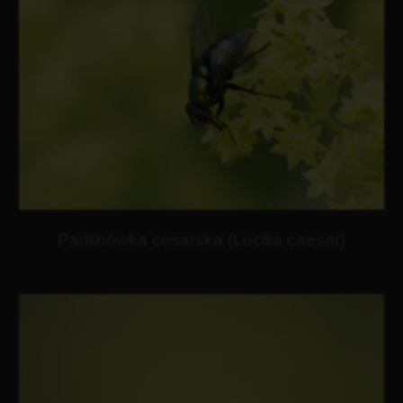
Padlinówka cesarska (Lucilia caesar)