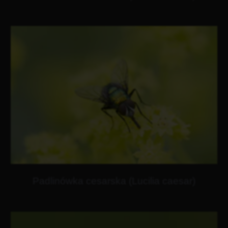
Padlinówka cesarska (Lucilia caesar)