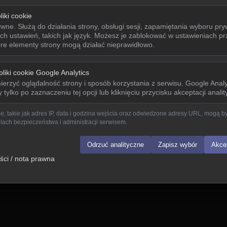
iki cookie
ne. Służą do działania strony, obsługi sesji, zapamiętania wyboru pry
h ustawień, takich jak język. Możesz je zablokować w ustawieniach prz
óre elementy strony mogą działać nieprawidłowo.
pliki cookie Google Analytics
erzyć oglądalność strony i sposób korzystania z serwisu. Google Analy
tylko po zaznaczeniu tej opcji lub kliknięciu przycisku akceptacji anality
ta megera)
Osadnik megera (Lasiommata megera)
ne, takie jak adres IP, data i godzina wejścia oraz odwiedzone adresy URL, mogą 
lach bezpieczeństwa i administracji serwisem.
Odrzuć analityczne
Zapisz wybór
Akcep
ści / nota prawna