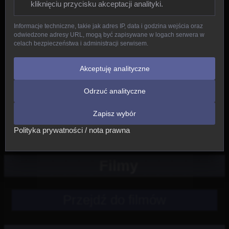
kliknięciu przycisku akceptacji analityki.
Gady
Informacje techniczne, takie jak adres IP, data i godzina wejścia oraz
odwiedzone adresy URL, mogą być zapisywane w logach serwera w
Ptaki
celach bezpieczeństwa i administracji serwisem.
Ssaki
Akceptuję analityczne
Odrzuć analityczne
Nowe
Zapisz wybór
Inne
Polityka prywatności / nota prawna
Filmy
Przejdź do filmów