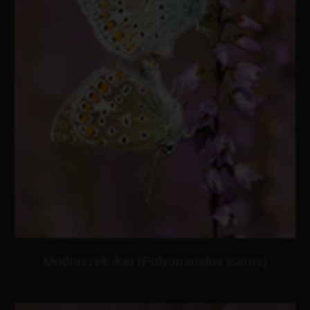
Modraszek ikar (Polyommatus icarus)