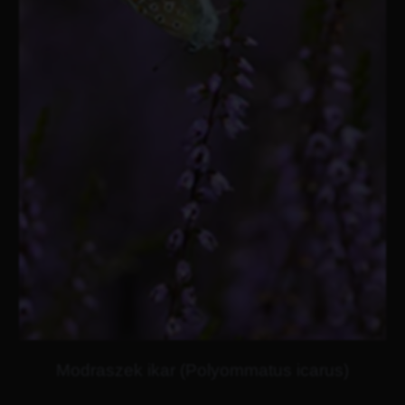
Modraszek ikar (Polyommatus icarus)