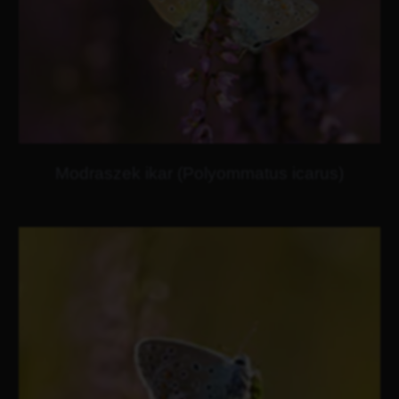
Modraszek ikar (Polyommatus icarus)