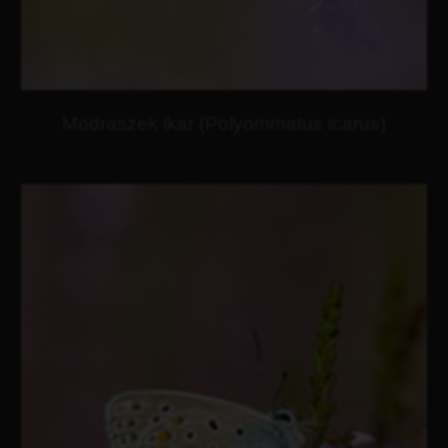
Modraszek ikar (Polyommatus icarus)