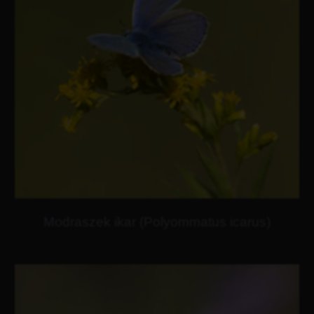
Modraszek ikar (Polyommatus icarus)