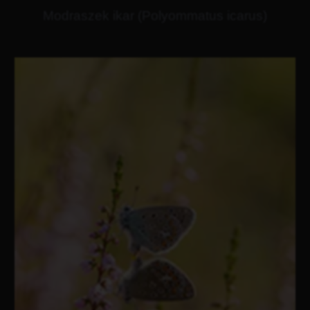
Modraszek ikar (Polyommatus icarus)