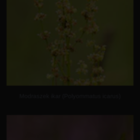
Modraszek ikar (Polyommatus icarus)