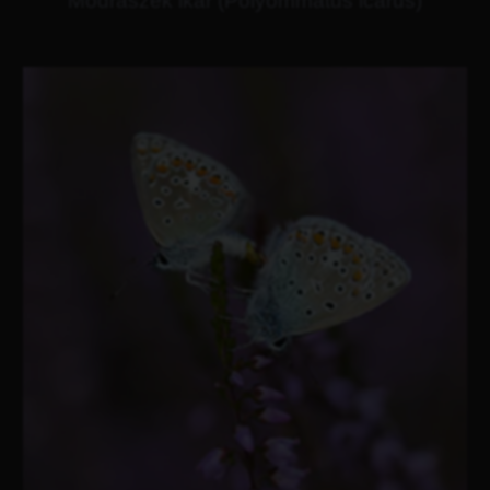
Modraszek ikar (Polyommatus icarus)