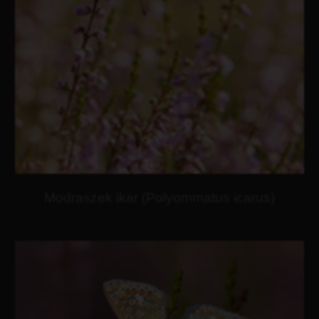
Modraszek ikar (Polyommatus icarus)