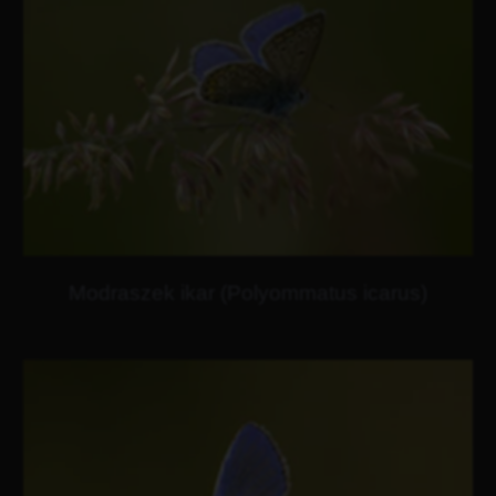
Modraszek ikar (Polyommatus icarus)