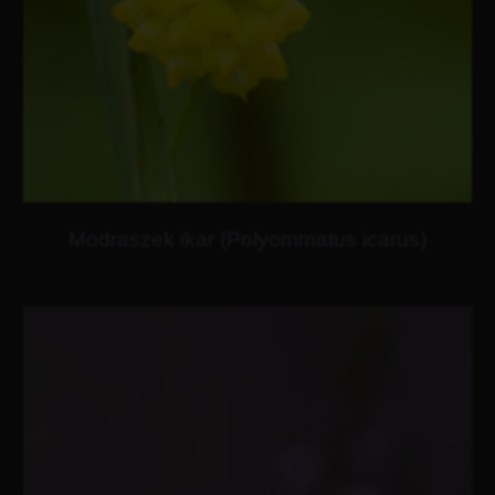
Modraszek ikar (Polyommatus icarus)