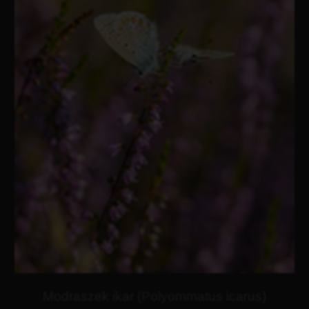
Modraszek ikar (Polyommatus icarus)