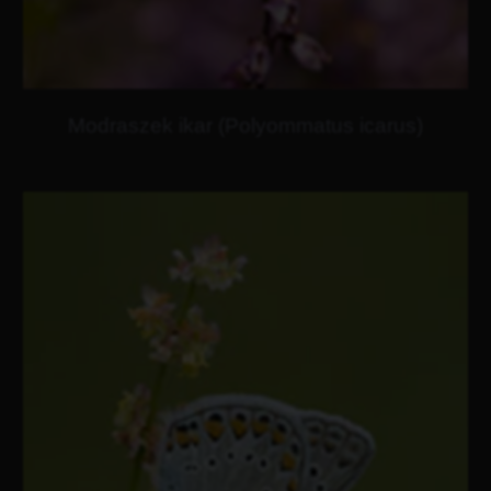
Modraszek ikar (Polyommatus icarus)