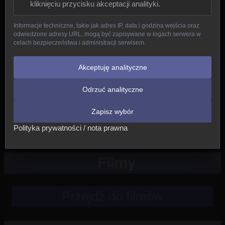
kliknięciu przycisku akceptacji analityki.
Gady
Informacje techniczne, takie jak adres IP, data i godzina wejścia oraz
odwiedzone adresy URL, mogą być zapisywane w logach serwera w
Ptaki
celach bezpieczeństwa i administracji serwisem.
Ssaki
Akceptuję analityczne
Odrzuć analityczne
Nowe
Zapisz wybór
Inne
Polityka prywatności / nota prawna
Filmy
Przejdź do filmów