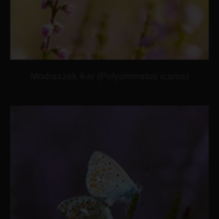
Modraszek ikar (Polyommatus icarus)