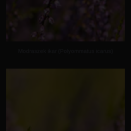
Modraszek ikar (Polyommatus icarus)