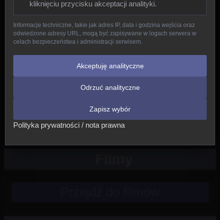
kliknięciu przycisku akceptacji analityki.
Gady
Informacje techniczne, takie jak adres IP, data i godzina wejścia oraz
odwiedzone adresy URL, mogą być zapisywane w logach serwera w
Ptaki
celach bezpieczeństwa i administracji serwisem.
Ssaki
Akceptuję analityczne
Odrzuć analityczne
Nowe
Zapisz wybór
Inne
Polityka prywatności / nota prawna
Filmy
Przejdź do filmów