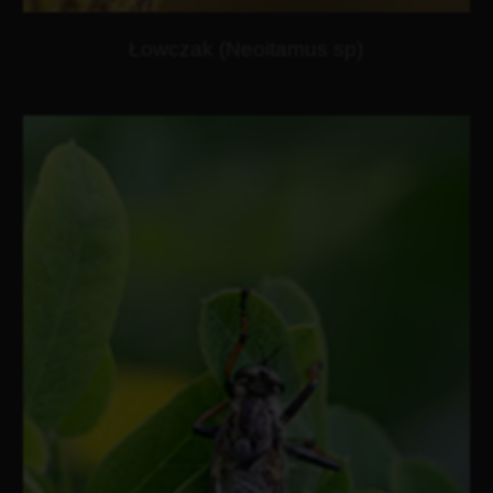
Łowczak (Neoitamus sp)