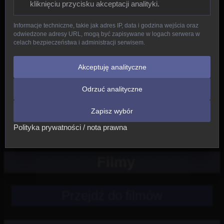
kliknięciu przycisku akceptacji analityki.
Gady
Informacje techniczne, takie jak adres IP, data i godzina wejścia oraz
odwiedzone adresy URL, mogą być zapisywane w logach serwera w
Ptaki
celach bezpieczeństwa i administracji serwisem.
Ssaki
Akceptuję analityczne
Odrzuć analityczne
Nowe
Zapisz wybór
Inne
Polityka prywatności / nota prawna
Filmy
Przejdź do filmów