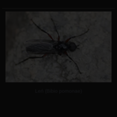
Leń (Bibio pomonae)