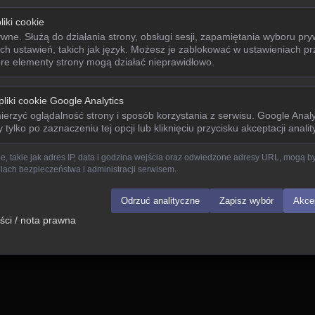
iki cookie
ne. Służą do działania strony, obsługi sesji, zapamiętania wyboru pry
h ustawień, takich jak język. Możesz je zablokować w ustawieniach prz
óre elementy strony mogą działać nieprawidłowo.
pliki cookie Google Analytics
erzyć oglądalność strony i sposób korzystania z serwisu. Google Analy
tylko po zaznaczeniu tej opcji lub kliknięciu przycisku akceptacji anality
ne, takie jak adres IP, data i godzina wejścia oraz odwiedzone adresy URL, mogą 
lach bezpieczeństwa i administracji serwisem.
Odrzuć analityczne
Zapisz wybór
Akcep
ści / nota prawna