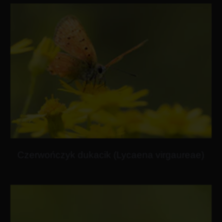
Czerwończyk dukacik (Lycaena virgaureae)