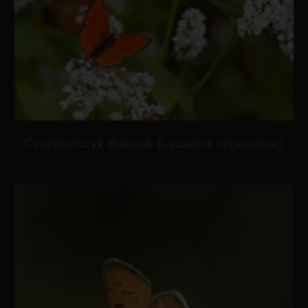
Czerwończyk dukacik (Lycaena virgaureae)