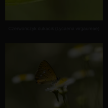
Czerwończyk dukacik (Lycaena virgaureae)