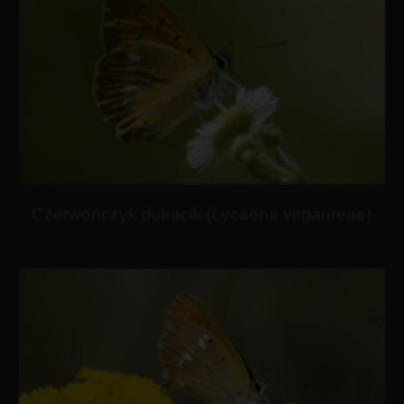
Czerwończyk dukacik (Lycaena virgaureae)