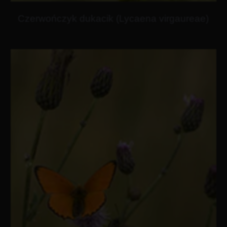
Czerwończyk dukacik (Lycaena virgaureae)