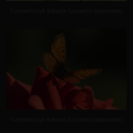
Czerwończyk dukacik (Lycaena virgaureae)
Czerwończyk dukacik (Lycaena virgaureae)