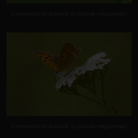
Czerwończyk dukacik (Lycaena virgaureae)
Czerwończyk dukacik (Lycaena virgaureae)