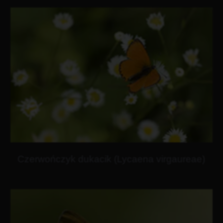
Czerwończyk dukacik (Lycaena virgaureae)