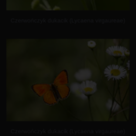
Czerwończyk dukacik (Lycaena virgaureae)
Czerwończyk dukacik (Lycaena virgaureae)