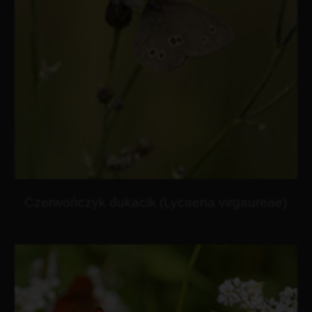
Czerwończyk dukacik (Lycaena virgaureae)