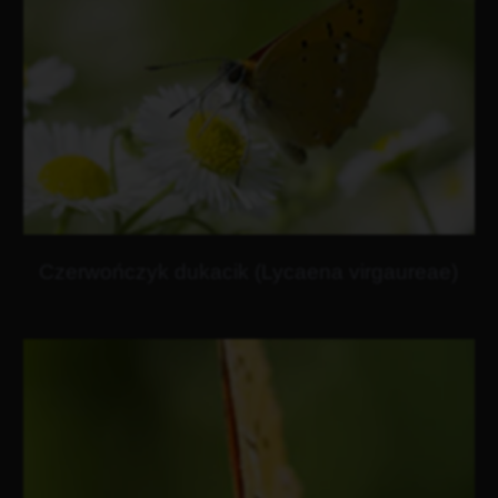
Czerwończyk dukacik (Lycaena virgaureae)