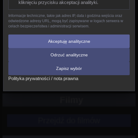
kliknięciu przycisku akceptacji analityki.
Gady
Informacje techniczne, takie jak adres IP, data i godzina wejścia oraz
odwiedzone adresy URL, mogą być zapisywane w logach serwera w
Ptaki
celach bezpieczeństwa i administracji serwisem.
Ssaki
Akceptuję analityczne
Odrzuć analityczne
Nowe
Zapisz wybór
Inne
Polityka prywatności / nota prawna
Filmy
Przejdź do filmów