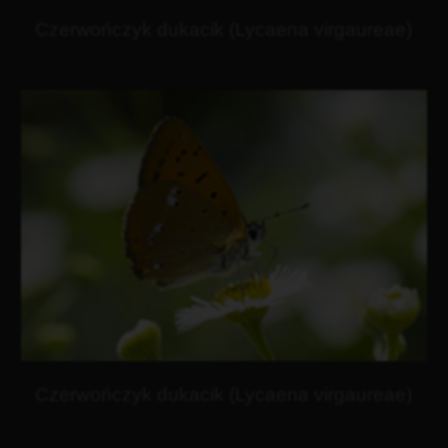
Czerwończyk dukacik (Lycaena virgaureae)
Czerwończyk dukacik (Lycaena virgaureae)