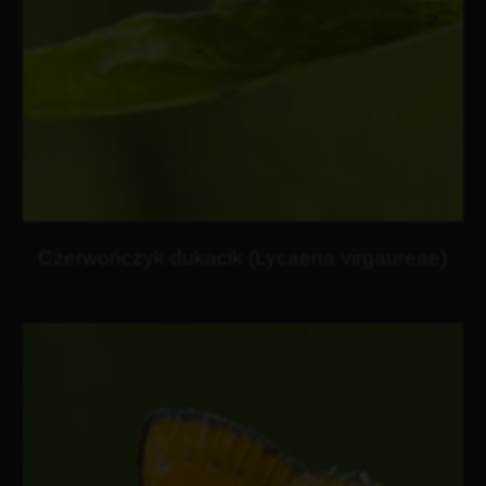
Czerwończyk dukacik (Lycaena virgaureae)