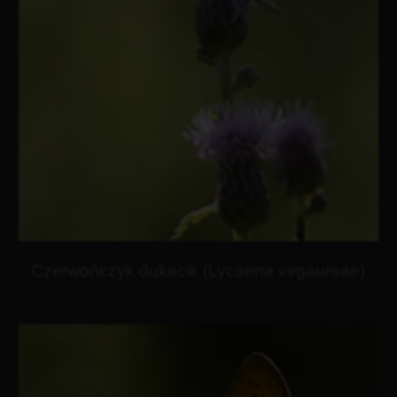
Czerwończyk dukacik (Lycaena virgaureae)