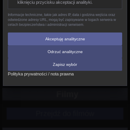
kliknięciu przycisku akceptacji analityki.
Gady
Informacje techniczne, takie jak adres IP, data i godzina wejścia oraz
odwiedzone adresy URL, mogą być zapisywane w logach serwera w
Ptaki
celach bezpieczeństwa i administracji serwisem.
Ssaki
Akceptuję analityczne
Odrzuć analityczne
Nowe
Zapisz wybór
Inne
Polityka prywatności / nota prawna
Filmy
Przejdź do filmów