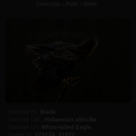
Zwierzęta
»
Ptaki
»
Bielik
Bielik
Gatunek PL:
Haliaeetus albicilla
Gatunek ŁAC:
White-tailed Eagle
Gatunek EN:
072174_21972
Numer ID: