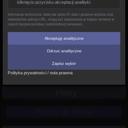
kliknięciu przycisku akceptacji analityki.
Gady
Informacje techniczne, takie jak adres IP, data i godzina wejścia oraz
odwiedzone adresy URL, mogą być zapisywane w logach serwera w
Ptaki
celach bezpieczeństwa i administracji serwisem.
Ssaki
Akceptuję analityczne
Odrzuć analityczne
Nowe
Zapisz wybór
Inne
Polityka prywatności / nota prawna
Filmy
Przejdź do filmów