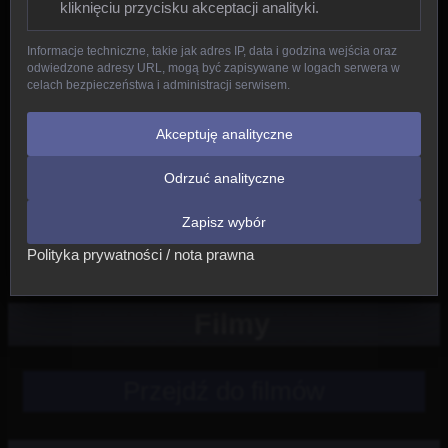
kliknięciu przycisku akceptacji analityki.
Gady
Informacje techniczne, takie jak adres IP, data i godzina wejścia oraz
odwiedzone adresy URL, mogą być zapisywane w logach serwera w
Ptaki
celach bezpieczeństwa i administracji serwisem.
Ssaki
Akceptuję analityczne
Odrzuć analityczne
Nowe
Zapisz wybór
Inne
Polityka prywatności / nota prawna
Filmy
Przejdź do filmów