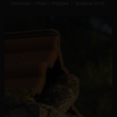
Zwierzęta
»
Ptaki
»
Pójdźka
|
Bułgaria 2018