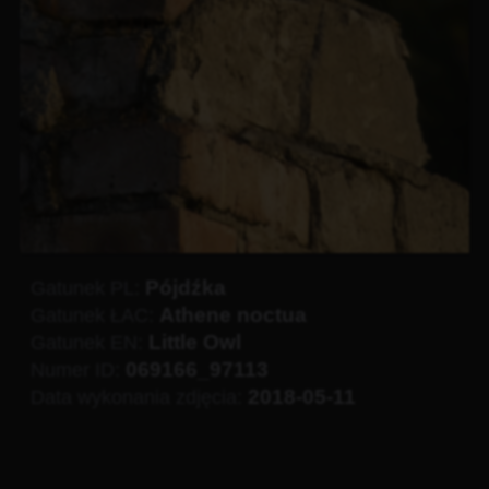
Pójdźka
Gatunek PL:
Athene noctua
Gatunek ŁAC:
Little Owl
Gatunek EN:
069166_97113
Numer ID:
2018-05-11
Data wykonania zdjęcia: