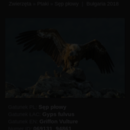
Zwierzęta
»
Ptaki
»
Sęp płowy
|
Bułgaria 2018
Sęp płowy
Gatunek PL:
Gyps fulvus
Gatunek ŁAC:
Griffon Vulture
Gatunek EN:
069131_94861
Numer ID: