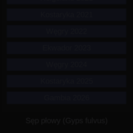
Kostaryka 2021
Węgry 2022
Ekwador 2023
Węgry 2024
Kostaryka 2025
Gambia 2026
Sęp płowy (Gyps fulvus)