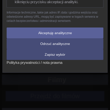
kliknięciu przycisku akceptacji analityki.
Gady
Informacje techniczne, takie jak adres IP, data i godzina wejścia oraz
odwiedzone adresy URL, mogą być zapisywane w logach serwera w
Ptaki
celach bezpieczeństwa i administracji serwisem.
Ssaki
Akceptuję analityczne
Odrzuć analityczne
Nowe
Zapisz wybór
Inne
Polityka prywatności / nota prawna
Filmy
Przejdź do filmów