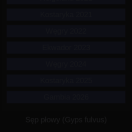
Kostaryka 2021
Węgry 2022
Ekwador 2023
Węgry 2024
Kostaryka 2025
Gambia 2026
Sęp płowy (Gyps fulvus)