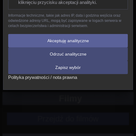
kliknięciu przycisku akceptacji analityki.
Gady
Informacje techniczne, takie jak adres IP, data i godzina wejścia oraz
odwiedzone adresy URL, mogą być zapisywane w logach serwera w
Ptaki
celach bezpieczeństwa i administracji serwisem.
Ssaki
Akceptuję analityczne
Odrzuć analityczne
Nowe
Zapisz wybór
Inne
Polityka prywatności / nota prawna
Filmy
Przejdź do filmów