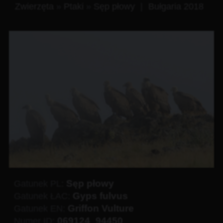
Zwierzęta
»
Ptaki
»
Sęp płowy
|
Bułgaria 2018
Sęp płowy
Gatunek PL:
Gyps fulvus
Gatunek ŁAC:
Griffon Vulture
Gatunek EN:
069124_94450
Numer ID: