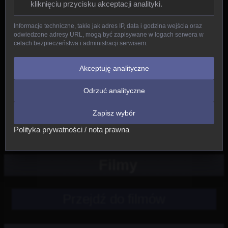
kliknięciu przycisku akceptacji analityki.
Gady
Informacje techniczne, takie jak adres IP, data i godzina wejścia oraz
odwiedzone adresy URL, mogą być zapisywane w logach serwera w
Ptaki
celach bezpieczeństwa i administracji serwisem.
Ssaki
Akceptuję analityczne
Odrzuć analityczne
Nowe
Zapisz wybór
Inne
Polityka prywatności / nota prawna
Filmy
Przejdź do filmów