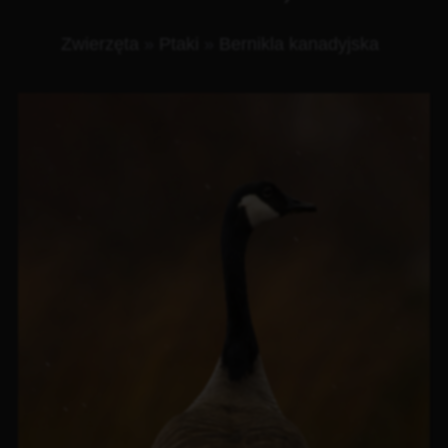
Zwierzęta
»
Ptaki
»
Bernikla kanadyjska