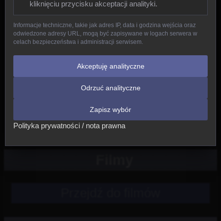
kliknięciu przycisku akceptacji analityki.
Gady
Informacje techniczne, takie jak adres IP, data i godzina wejścia oraz
odwiedzone adresy URL, mogą być zapisywane w logach serwera w
Ptaki
celach bezpieczeństwa i administracji serwisem.
Ssaki
Akceptuję analityczne
Odrzuć analityczne
Nowe
Zapisz wybór
Inne
Polityka prywatności / nota prawna
Filmy
Przejdź do filmów