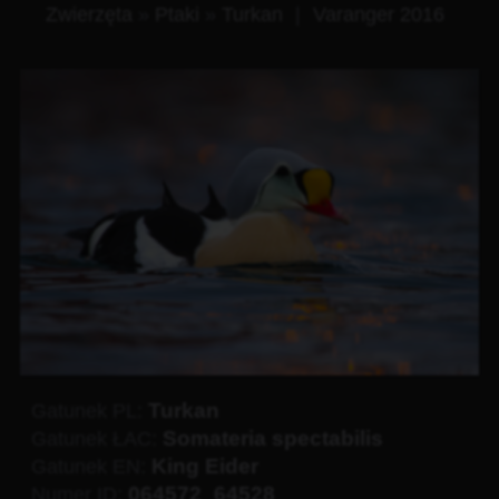
Zwierzęta
»
Ptaki
»
Turkan
|
Varanger 2016
Turkan
Gatunek PL:
Somateria spectabilis
Gatunek ŁAC:
King Eider
Gatunek EN:
064572_64528
Numer ID: