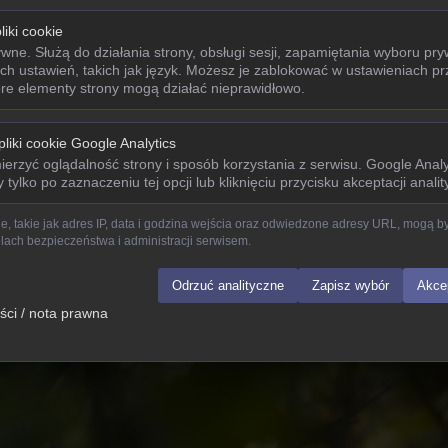
iki cookie
ne. Służą do działania strony, obsługi sesji, zapamiętania wyboru pry
h ustawień, takich jak język. Możesz je zablokować w ustawieniach prz
óre elementy strony mogą działać nieprawidłowo.
pliki cookie Google Analytics
erzyć oglądalność strony i sposób korzystania z serwisu. Google Analy
tylko po zaznaczeniu tej opcji lub kliknięciu przycisku akceptacji anality
ne, takie jak adres IP, data i godzina wejścia oraz odwiedzone adresy URL, mogą 
lach bezpieczeństwa i administracji serwisem.
Odrzuć analityczne
Zapisz wybór
Akcep
ści / nota prawna