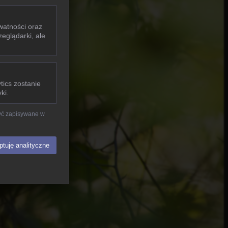
watności oraz
eglądarki, ale
tics zostanie
ki.
być zapisywane w
tuję analityczne