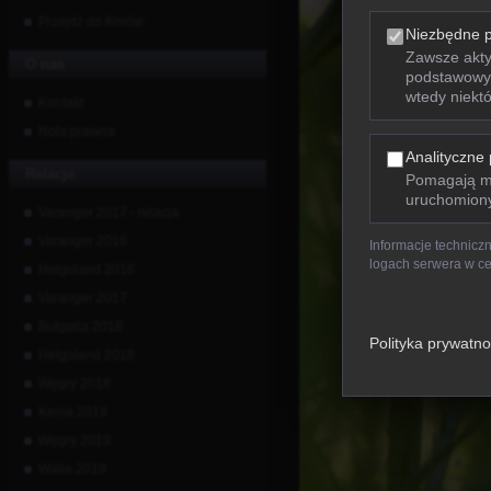
Przejdź do filmów
Niezbędne pl
Zawsze aktyw
O nas
podstawowyc
wtedy niekt
Kontakt
Nota prawna
Analityczne 
Relacje
Pomagają mi
uruchomiony 
Varanger 2017 - relacja
Varanger 2016
Informacje technicz
logach serwera w ce
Helgoland 2016
Varanger 2017
Bułgaria 2018
Polityka prywatno
Helgoland 2018
Węgry 2018
Kenia 2019
Węgry 2019
Walia 2019