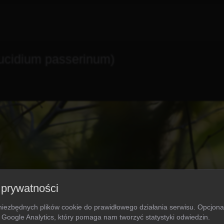
ucidium passerinum)
 prywatności
niezbędnych plików cookie do prawidłowego działania serwisu. Opcjon
 Google Analytics, który pomaga nam tworzyć statystyki odwiedzin.