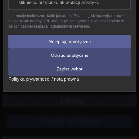
kliknięciu przycisku akceptacji analityki.
Gady
Informacje techniczne, takie jak adres IP, data i godzina wejścia oraz
odwiedzone adresy URL, mogą być zapisywane w logach serwera w
Ptaki
celach bezpieczeństwa i administracji serwisem.
Ssaki
Akceptuję analityczne
Odrzuć analityczne
Nowe
Zapisz wybór
Inne
Polityka prywatności / nota prawna
Filmy
Przejdź do filmów