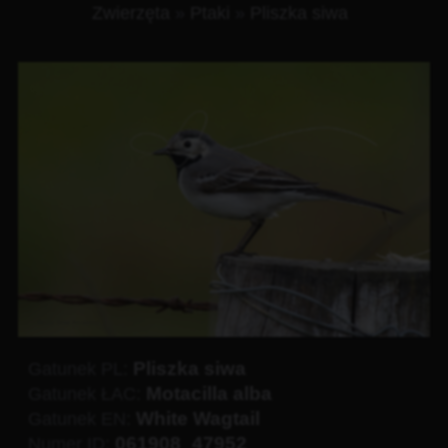
Zwierzęta
»
Ptaki
»
Pliszka siwa
Pliszka siwa
Gatunek PL:
Motacilla alba
Gatunek ŁAC:
White Wagtail
Gatunek EN:
061908_47952
Numer ID: