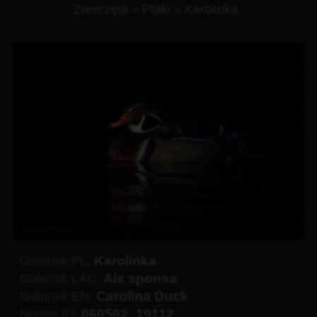
Zwierzęta
»
Ptaki
»
Karolinka
Karolinka
Gatunek PL:
Aix sponsa
Gatunek ŁAC:
Carolina Duck
Gatunek EN:
060502_19112
Numer ID: