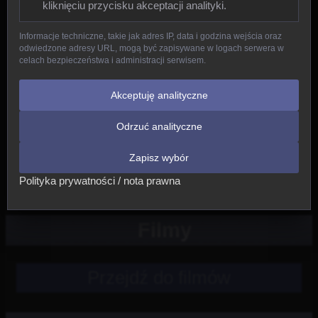
kliknięciu przycisku akceptacji analityki.
Gady
Informacje techniczne, takie jak adres IP, data i godzina wejścia oraz
odwiedzone adresy URL, mogą być zapisywane w logach serwera w
Ptaki
celach bezpieczeństwa i administracji serwisem.
Ssaki
Akceptuję analityczne
Odrzuć analityczne
Nowe
Zapisz wybór
Inne
Polityka prywatności / nota prawna
Filmy
Przejdź do filmów